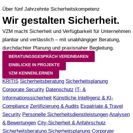
Über fünf Jahrzehnte Sicherheitskompetenz
Wir gestalten
Sicherheit
.
VZM macht Sicherheit und Verfügbarkeit für Unternehmen
planbar und verlässlich – mit unabhängiger Beratung,
durchdachter Planung und praxisnaher Begleitung.
BERATUNGSGESPRÄCH VEREINBAREN
EINBLICKE IN PROJEKTE
VZM KENNENLERNEN
KRITIS
Sicherheitsberatung
Sicherheitsplanung
Corporate Security
Datenschutz
IT- &
Informationssicherheit
Künstliche Intelligenz & KI-
Compliance
Zertifizierung & Audits
Expatriate & Travel
Security
Personelle Sicherheitsdienstleistungen
Analysen
& Bewertungen
City-Sicherheit & Anfahrschutz
Sicherheitsberatung
Sicherheitsplanung
Corporate