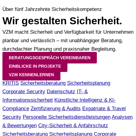
Über fünf Jahrzehnte Sicherheitskompetenz
Wir gestalten
Sicherheit
.
VZM macht Sicherheit und Verfügbarkeit für Unternehmen
planbar und verlässlich – mit unabhängiger Beratung,
durchdachter Planung und praxisnaher Begleitung.
BERATUNGSGESPRÄCH VEREINBAREN
EINBLICKE IN PROJEKTE
VZM KENNENLERNEN
KRITIS
Sicherheitsberatung
Sicherheitsplanung
Corporate Security
Datenschutz
IT- &
Informationssicherheit
Künstliche Intelligenz & KI-
Compliance
Zertifizierung & Audits
Expatriate & Travel
Security
Personelle Sicherheitsdienstleistungen
Analysen
& Bewertungen
City-Sicherheit & Anfahrschutz
Sicherheitsberatung
Sicherheitsplanung
Corporate